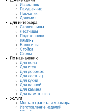
Другие камни
Известняк
Ракушечник
Песчаник
Доломит
Для интерьера
Столешницы
Лестницы
Подоконники
Камины
Балясины
Стойки
Столы
По назначению
Для пола
Для стен
Для дорожек
Для лестниц
Для кухни
Для ванной
Для камина
Для памятников
Услуги
Монтаж гранита и мрамора
Изготовление изделий