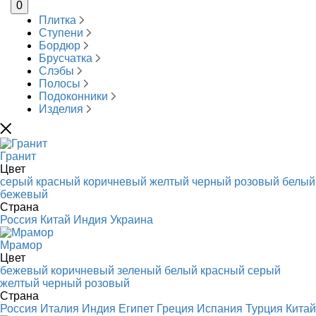
0
Плитка
Ступени
Бордюр
Брусчатка
Слэбы
Полосы
Подоконники
Изделия
Гранит
Цвет
серый
красный
коричневый
желтый
черный
розовый
белый
бежевый
Страна
Россия
Китай
Индия
Украина
Мрамор
Цвет
бежевый
коричневый
зеленый
белый
красный
серый
желтый
черный
розовый
Страна
Россия
Италия
Индия
Египет
Греция
Испания
Турция
Китай