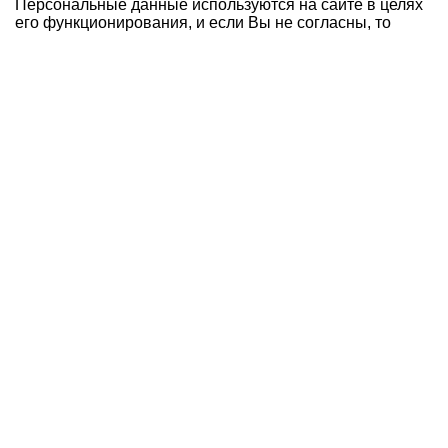
Персональные данные используются на сайте в целях
его функционирования, и если Вы не согласны, то
должны покинуть сайт. Продолжение пребывания на
сайте будет являться Вашим согласием на возможное
использование персональных данных.
Политика конфиденциальности
Создание сайтa: Site-craft.net
О компании
Наши проекты
Под заказ
Оплата и доставка
Новости
Статьи
Акции
Контакты
Плитка
Брусчатка
Бордюр
Ступени
Слэбы
Прайс-лист
+7 (495) 133-74-93
sales@atlantgranit.ru
129626
, г.
Москва
,
ул. 3-я Мытищинская 16, с. 60