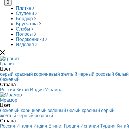
0
Плитка
Ступени
Бордюр
Брусчатка
Слэбы
Полосы
Подоконники
Изделия
Гранит
Цвет
серый
красный
коричневый
желтый
черный
розовый
белый
бежевый
Страна
Россия
Китай
Индия
Украина
Мрамор
Цвет
бежевый
коричневый
зеленый
белый
красный
серый
желтый
черный
розовый
Страна
Россия
Италия
Индия
Египет
Греция
Испания
Турция
Китай