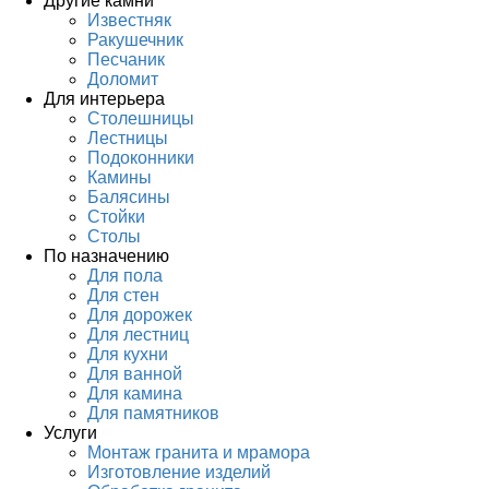
Другие камни
Известняк
Ракушечник
Песчаник
Доломит
Для интерьера
Столешницы
Лестницы
Подоконники
Камины
Балясины
Стойки
Столы
По назначению
Для пола
Для стен
Для дорожек
Для лестниц
Для кухни
Для ванной
Для камина
Для памятников
Услуги
Монтаж гранита и мрамора
Изготовление изделий