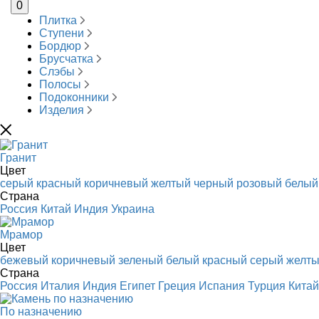
0
Плитка
Ступени
Бордюр
Брусчатка
Слэбы
Полосы
Подоконники
Изделия
Гранит
Цвет
серый
красный
коричневый
желтый
черный
розовый
белый
Страна
Россия
Китай
Индия
Украина
Мрамор
Цвет
бежевый
коричневый
зеленый
белый
красный
серый
желт
Страна
Россия
Италия
Индия
Египет
Греция
Испания
Турция
Китай
По назначению