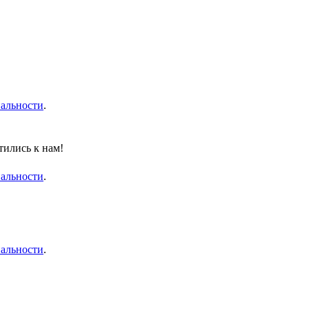
альности
.
тились к нам!
альности
.
альности
.