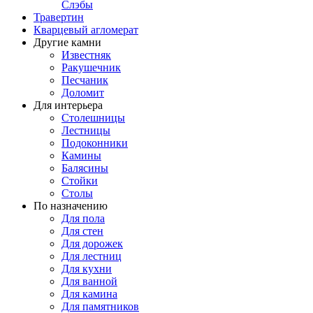
Слэбы
Травертин
Кварцевый агломерат
Другие камни
Известняк
Ракушечник
Песчаник
Доломит
Для интерьера
Столешницы
Лестницы
Подоконники
Камины
Балясины
Стойки
Столы
По назначению
Для пола
Для стен
Для дорожек
Для лестниц
Для кухни
Для ванной
Для камина
Для памятников