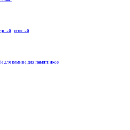
ерный
розовый
ой
для камина
для памятников