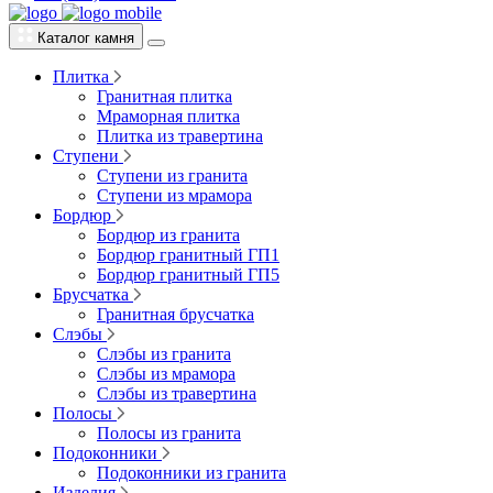
Каталог камня
Плитка
Гранитная плитка
Мраморная плитка
Плитка из травертина
Ступени
Ступени из гранита
Ступени из мрамора
Бордюр
Бордюр из гранита
Бордюр гранитный ГП1
Бордюр гранитный ГП5
Брусчатка
Гранитная брусчатка
Слэбы
Слэбы из гранита
Слэбы из мрамора
Слэбы из травертина
Полосы
Полосы из гранита
Подоконники
Подоконники из гранита
Изделия