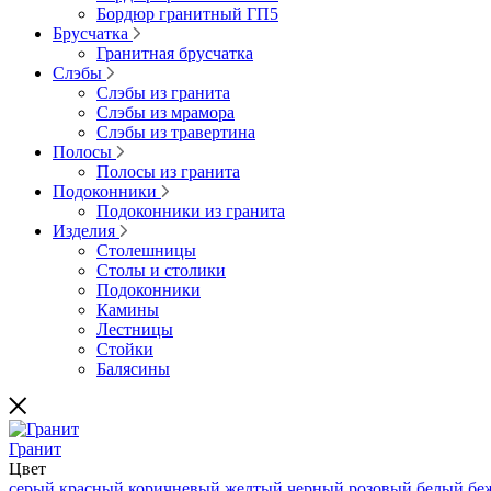
Бордюр гранитный ГП5
Брусчатка
Гранитная брусчатка
Слэбы
Слэбы из гранита
Слэбы из мрамора
Слэбы из травертина
Полосы
Полосы из гранита
Подоконники
Подоконники из гранита
Изделия
Столешницы
Столы и столики
Подоконники
Камины
Лестницы
Стойки
Балясины
Гранит
Цвет
серый
красный
коричневый
желтый
черный
розовый
белый
бе