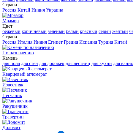
Страна
Россия
Китай
Индия
Украина
Мрамор
Цвет
бежевый
коричневый
зеленый
белый
красный
серый
желтый
ч
Страна
Россия
Италия
Индия
Египет
Греция
Испания
Турция
Китай
По назначению
Камень
для пола
для стен
для дорожек
для лестниц
для кухни
для ванн
Кварцевый агломерат
Известняк
Песчаник
Ракушечник
Травертин
Доломит