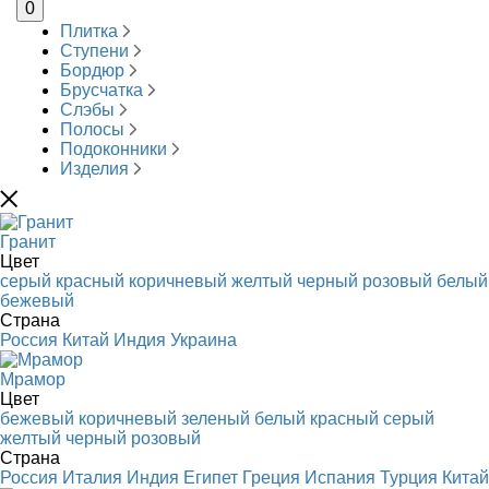
0
Плитка
Ступени
Бордюр
Брусчатка
Слэбы
Полосы
Подоконники
Изделия
Гранит
Цвет
серый
красный
коричневый
желтый
черный
розовый
белый
бежевый
Страна
Россия
Китай
Индия
Украина
Мрамор
Цвет
бежевый
коричневый
зеленый
белый
красный
серый
желтый
черный
розовый
Страна
Россия
Италия
Индия
Египет
Греция
Испания
Турция
Китай