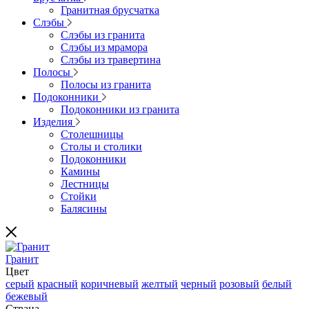
Гранитная брусчатка
Слэбы
Слэбы из гранита
Слэбы из мрамора
Слэбы из травертина
Полосы
Полосы из гранита
Подоконники
Подоконники из гранита
Изделия
Столешницы
Столы и столики
Подоконники
Камины
Лестницы
Стойки
Балясины
Гранит
Цвет
серый
красный
коричневый
желтый
черный
розовый
белый
бежевый
Страна