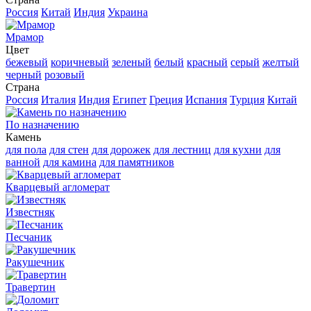
Россия
Китай
Индия
Украина
Мрамор
Цвет
бежевый
коричневый
зеленый
белый
красный
серый
желтый
черный
розовый
Страна
Россия
Италия
Индия
Египет
Греция
Испания
Турция
Китай
По назначению
Камень
для пола
для стен
для дорожек
для лестниц
для кухни
для
ванной
для камина
для памятников
Кварцевый агломерат
Известняк
Песчаник
Ракушечник
Травертин