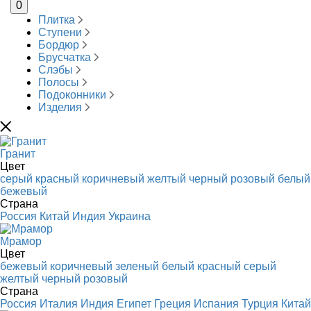
0
Плитка
Ступени
Бордюр
Брусчатка
Слэбы
Полосы
Подоконники
Изделия
Гранит
Цвет
серый
красный
коричневый
желтый
черный
розовый
белый
бежевый
Страна
Россия
Китай
Индия
Украина
Мрамор
Цвет
бежевый
коричневый
зеленый
белый
красный
серый
желтый
черный
розовый
Страна
Россия
Италия
Индия
Египет
Греция
Испания
Турция
Китай