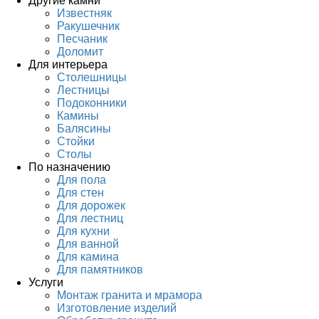
Другие камни
Известняк
Ракушечник
Песчаник
Доломит
Для интерьера
Столешницы
Лестницы
Подоконники
Камины
Балясины
Стойки
Столы
По назначению
Для пола
Для стен
Для дорожек
Для лестниц
Для кухни
Для ванной
Для камина
Для памятников
Услуги
Монтаж гранита и мрамора
Изготовление изделий