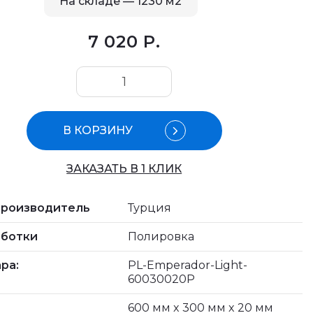
На складе
—
1230
м2
7 020 Р.
В КОРЗИНУ
ЗАКАЗАТЬ В 1 КЛИК
производитель
Турция
аботки
Полировка
ра:
PL-Emperador-Light-
60030020P
ы
600 мм x 300 мм x 20 мм