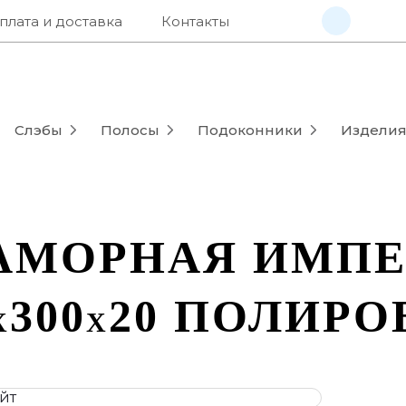
плата и доставка
Контакты
Слэбы
Полосы
Подоконники
Издели
АМОРНАЯ ИМПЕ
300
20
ПОЛИРО
X
X