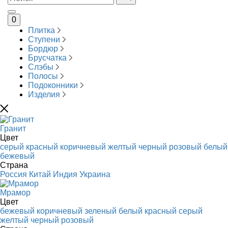
0
Плитка
Ступени
Бордюр
Брусчатка
Слэбы
Полосы
Подоконники
Изделия
Гранит
Цвет
серый
красный
коричневый
желтый
черный
розовый
белый
бежевый
Страна
Россия
Китай
Индия
Украина
Мрамор
Цвет
бежевый
коричневый
зеленый
белый
красный
серый
желтый
черный
розовый