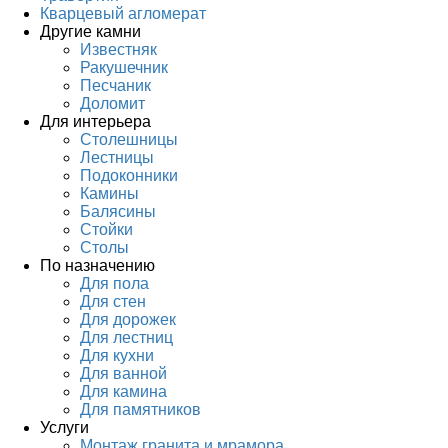
Кварцевый агломерат
Другие камни
Известняк
Ракушечник
Песчаник
Доломит
Для интерьера
Столешницы
Лестницы
Подоконники
Камины
Балясины
Стойки
Столы
По назначению
Для пола
Для стен
Для дорожек
Для лестниц
Для кухни
Для ванной
Для камина
Для памятников
Услуги
Монтаж гранита и мрамора