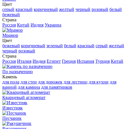
Цвет
серый
красный
коричневый
желтый
черный
розовый
белый
бежевый
Страна
Россия
Китай
Индия
Украина
Мрамор
Цвет
бежевый
коричневый
зеленый
белый
красный
серый
желтый
черный
розовый
Страна
Россия
Италия
Индия
Египет
Греция
Испания
Турция
Китай
По назначению
Камень
для пола
для стен
для дорожек
для лестниц
для кухни
для
ванной
для камина
для памятников
Кварцевый агломерат
Известняк
Песчаник
Ракушечник