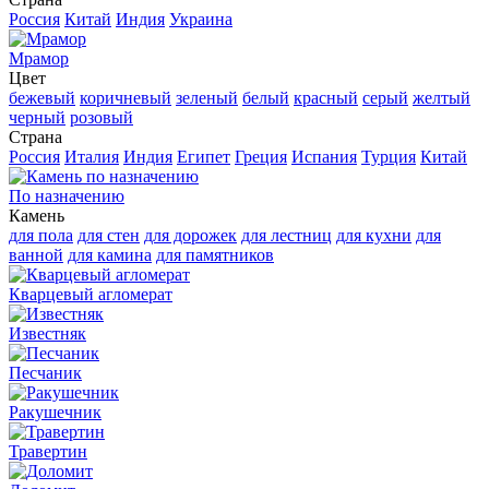
Россия
Китай
Индия
Украина
Мрамор
Цвет
бежевый
коричневый
зеленый
белый
красный
серый
желтый
черный
розовый
Страна
Россия
Италия
Индия
Египет
Греция
Испания
Турция
Китай
По назначению
Камень
для пола
для стен
для дорожек
для лестниц
для кухни
для
ванной
для камина
для памятников
Кварцевый агломерат
Известняк
Песчаник
Ракушечник
Травертин