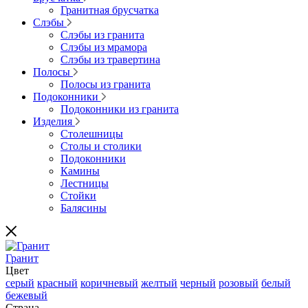
Гранитная брусчатка
Слэбы
Слэбы из гранита
Слэбы из мрамора
Слэбы из травертина
Полосы
Полосы из гранита
Подоконники
Подоконники из гранита
Изделия
Столешницы
Столы и столики
Подоконники
Камины
Лестницы
Стойки
Балясины
Гранит
Цвет
серый
красный
коричневый
желтый
черный
розовый
белый
бежевый
Страна