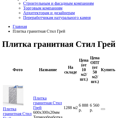
Строительным и фасадным компаниям
Торговым компаниям
Архитекторам и дизайнерам
Переработчикам натурального камня
Главная
Плитка гранитная Стил Грей
Плитка гранитная Стил Грей
Цена
Цена
ОПТ
(от
На
(от
Фото
Название
10
Купить
складе
50
м2/
м2/
шт.)
шт.)
Плитка
гранитная Стил
6 888
6 560
Грей
1288 м2
Плитка
р.
р.
600x300x20мм
гранитная Стил
Термообработка