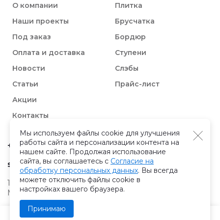
О компании
Плитка
Наши проекты
Брусчатка
Под заказ
Бордюр
Оплата и доставка
Ступени
Новости
Слэбы
Статьи
Прайс-лист
Акции
Контакты
Мы используем файлы cookie для улучшения
работы сайта и персонализации контента на
+7 (495) 133-74-93
нашем сайте. Продолжая использование
сайта, вы соглашаетесь с
Согласие на
sales@atlantgranit.ru
обработку персональных данных
. Вы всегда
можете отключить файлы cookie в
129626
, г.
Москва
,
ул. 3-я
настройках вашего браузера.
Мытищинская 16, с. 60
Принимаю