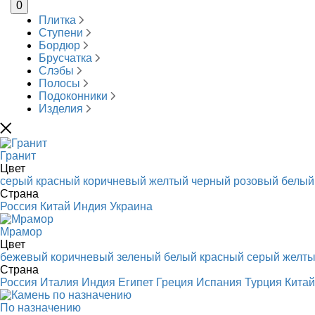
0
Плитка
Ступени
Бордюр
Брусчатка
Слэбы
Полосы
Подоконники
Изделия
Гранит
Цвет
серый
красный
коричневый
желтый
черный
розовый
белый
Страна
Россия
Китай
Индия
Украина
Мрамор
Цвет
бежевый
коричневый
зеленый
белый
красный
серый
желт
Страна
Россия
Италия
Индия
Египет
Греция
Испания
Турция
Китай
По назначению