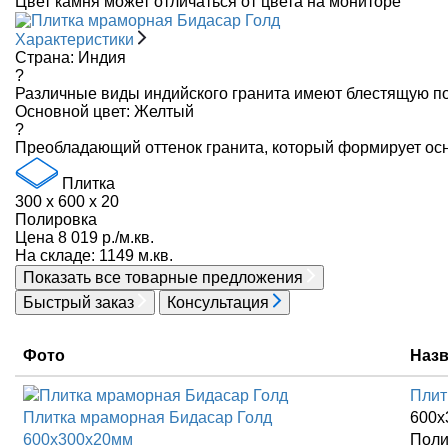
Цвет камня может отличаться от цвета на мониторе
Характеристики
Страна:
Индия
?
Различные виды индийского гранита имеют блестящую по
Основной цвет:
Желтый
?
Преобладающий оттенок гранита, который формирует осн
Плитка
300 x 600 x 20
Полировка
Цена 8 019 р./м.кв.
На складе: 1149 м.кв.
Показать все
товарные предложения
Быстрый заказ
Консультация
Фото
Наз
Плит
Плитка мраморная Бидасар Голд
600x
600x300x20мм
Поли