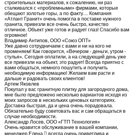
строительных материалов, к сожалению, ни раз
сталкивался с «проблемными» фирмами, которые
обещают золотые горы, а по факту… Компания
«Атлант Гранит» очень помогла в поставке нужного
гранита, привезли все очень быстро, качество
отличное. Объект уже готов и радует глаз! Спасибо вам
огромное!
Владимир Антипов, ООО «Союз ОПТ»
Уже давно сотрудничаем с вами и ни на кого не
променяем! Как говорится, «Вечером - деньги, утром -
стулья». Сегодня оплатили, а на следующий день уже
все привезли на объект, это радует! Всегда приятно с
вами общаться, немного пошутить и получить
необходимую информацию! Желаем вам расти и
дальше и радовать своих клиентов!
Артем Яковлев
Покупал у вас гранитную плитку для загородного дома,
мне было предложено несколько вариантов исходя из
моих запросов в нескольких ценовых категориях.
Доставка быстрая, да и цена очень порадовала.
Обязательно буду советовать вас и сам обращаться в
случае необходимости.
Александр Лосев, ООО «ГТП Технология»
Очень нравится обслуживание в вашей компании,
менеджер Елена  всегда очень приветлива и