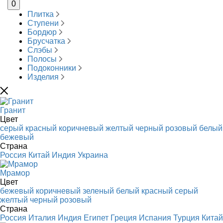
0
Плитка
Ступени
Бордюр
Брусчатка
Слэбы
Полосы
Подоконники
Изделия
Гранит
Цвет
серый
красный
коричневый
желтый
черный
розовый
белый
бежевый
Страна
Россия
Китай
Индия
Украина
Мрамор
Цвет
бежевый
коричневый
зеленый
белый
красный
серый
желтый
черный
розовый
Страна
Россия
Италия
Индия
Египет
Греция
Испания
Турция
Китай