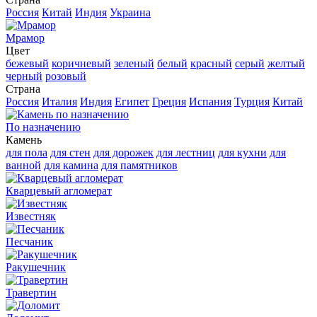
Россия
Китай
Индия
Украина
Мрамор
Цвет
бежевый
коричневый
зеленый
белый
красный
серый
желтый
черный
розовый
Страна
Россия
Италия
Индия
Египет
Греция
Испания
Турция
Китай
По назначению
Камень
для пола
для стен
для дорожек
для лестниц
для кухни
для
ванной
для камина
для памятников
Кварцевый агломерат
Известняк
Песчаник
Ракушечник
Травертин