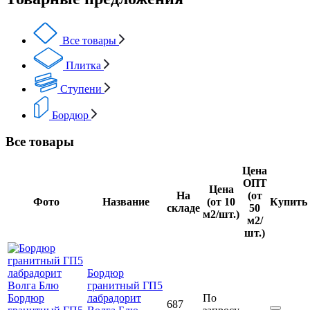
Все товары
Плитка
Ступени
Бордюр
Все товары
Цена
ОПТ
Цена
На
(от
Фото
Название
(от 10
Купить
складе
50
м2/шт.)
м2/
шт.)
Бордюр
гранитный ГП5
Бордюр
лабрадорит
По
687