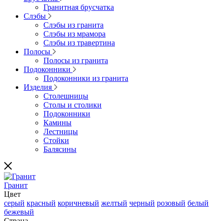
Гранитная брусчатка
Слэбы
Слэбы из гранита
Слэбы из мрамора
Слэбы из травертина
Полосы
Полосы из гранита
Подоконники
Подоконники из гранита
Изделия
Столешницы
Столы и столики
Подоконники
Камины
Лестницы
Стойки
Балясины
Гранит
Цвет
серый
красный
коричневый
желтый
черный
розовый
белый
бежевый
Страна