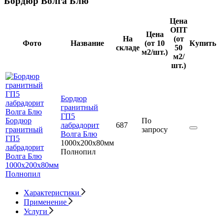
Бордюр Волга Блю
Цена
ОПТ
Цена
На
(от
Фото
Название
(от 10
Купить
складе
50
м2/шт.)
м2/
шт.)
Бордюр
гранитный
ГП5
Бордюр
По
лабрадорит
687
гранитный
запросу
Волга Блю
ГП5
1000x200x80мм
лабрадорит
Полнопил
Волга Блю
1000x200x80мм
Полнопил
Характеристики
Применение
Услуги