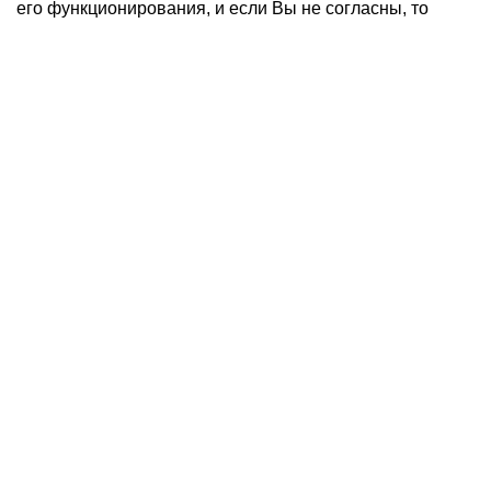
его функционирования, и если Вы не согласны, то
должны покинуть сайт. Продолжение пребывания на
сайте будет являться Вашим согласием на возможное
использование персональных данных.
Политика конфиденциальности
Создание сайтa: Site-craft.net
О компании
Наши проекты
Под заказ
Оплата и доставка
Новости
Статьи
Акции
Контакты
Плитка
Брусчатка
Бордюр
Ступени
Слэбы
Прайс-лист
+7 (495) 133-74-93
sales@atlantgranit.ru
129626
, г.
Москва
,
ул. 3-я Мытищинская 16, с. 60
Max
Telegram