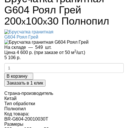
G604 Роял Грей
200
100
30
Полнопил
x
x
На складе
—
549
шт.
2
Цена 4 600 р.
(при заказе от 50 м
/шт.)
5 106 р.
В корзину
Заказать в 1 клик
Страна-производитель
Китай
Тип обработки
Полнопил
Код товара:
BR-G604-20010030Т
Размеры