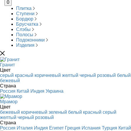
0
Плитка
Ступени
Бордюр
Брусчатка
Слэбы
Полосы
Подоконники
Изделия
Гранит
Цвет
серый
красный
коричневый
желтый
черный
розовый
белый
бежевый
Страна
Россия
Китай
Индия
Украина
Мрамор
Цвет
бежевый
коричневый
зеленый
белый
красный
серый
желтый
черный
розовый
Страна
Россия
Италия
Индия
Египет
Греция
Испания
Турция
Китай