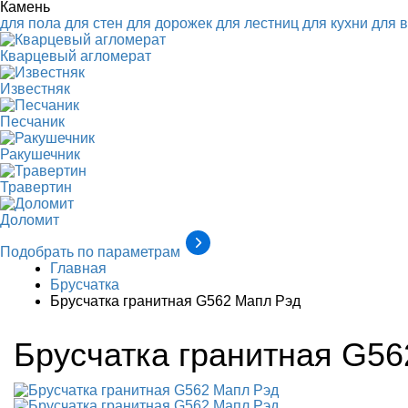
Камень
для пола
для стен
для дорожек
для лестниц
для кухни
для 
Кварцевый агломерат
Известняк
Песчаник
Ракушечник
Травертин
Доломит
Подобрать по параметрам
Главная
Брусчатка
Брусчатка гранитная G562 Мапл Рэд
Брусчатка гранитная G5