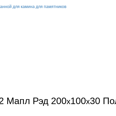
ванной
для камина
для памятников
62 Мапл Рэд
200
100
30
По
x
x