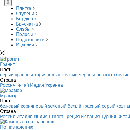
0
Плитка
Ступени
Бордюр
Брусчатка
Слэбы
Полосы
Подоконники
Изделия
Гранит
Цвет
серый
красный
коричневый
желтый
черный
розовый
белый
Страна
Россия
Китай
Индия
Украина
Мрамор
Цвет
бежевый
коричневый
зеленый
белый
красный
серый
желт
Страна
Россия
Италия
Индия
Египет
Греция
Испания
Турция
Китай
По назначению