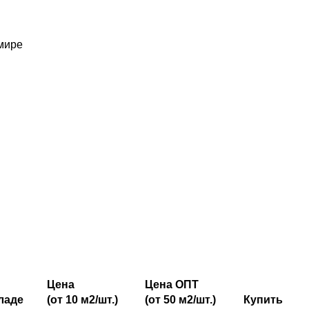
 мире
Цена
Цена ОПТ
ладе
(от 10 м2/шт.)
(от 50 м2/шт.)
Купить