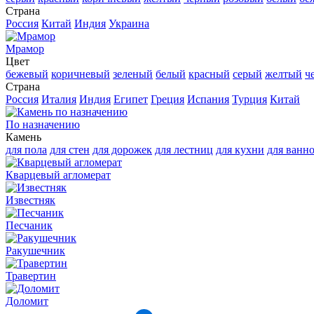
Страна
Россия
Китай
Индия
Украина
Мрамор
Цвет
бежевый
коричневый
зеленый
белый
красный
серый
желтый
ч
Страна
Россия
Италия
Индия
Египет
Греция
Испания
Турция
Китай
По назначению
Камень
для пола
для стен
для дорожек
для лестниц
для кухни
для ванн
Кварцевый агломерат
Известняк
Песчаник
Ракушечник
Травертин
Доломит