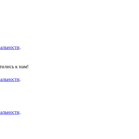
альности
.
тились к нам!
альности
.
альности
.