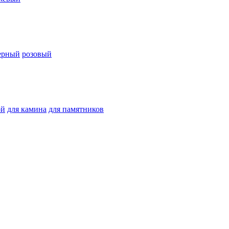
ерный
розовый
ой
для камина
для памятников