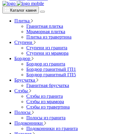
Каталог камня
Плитка
Гранитная плитка
Мраморная плитка
Плитка из травертина
Ступени
Ступени из гранита
Ступени из мрамора
Бордюр
Бордюр из гранита
Бордюр гранитный ГП1
Бордюр гранитный ГП5
Брусчатка
Гранитная брусчатка
Слэбы
Слэбы из гранита
Слэбы из мрамора
Слэбы из травертина
Полосы
Полосы из гранита
Подоконники
Подоконники из гранита
Изделия