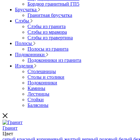
Бордюр гранитный ГП5
Брусчатка
Гранитная брусчатка
Слэбы
Слэбы из гранита
Слэбы из мрамора
Слэбы из травертина
Полосы
Полосы из гранита
Подоконники
Подоконники из гранита
Изделия
Столешницы
Столы и столики
Подоконники
Камины
Лестницы
Стойки
Балясины
Гранит
Цвет
серый
красный
коричневый
желтый
черный
розовый
белый
бе