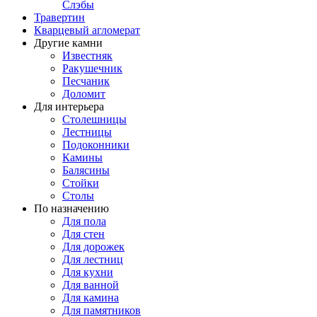
Слэбы
Травертин
Кварцевый агломерат
Другие камни
Известняк
Ракушечник
Песчаник
Доломит
Для интерьера
Столешницы
Лестницы
Подоконники
Камины
Балясины
Стойки
Столы
По назначению
Для пола
Для стен
Для дорожек
Для лестниц
Для кухни
Для ванной
Для камина
Для памятников