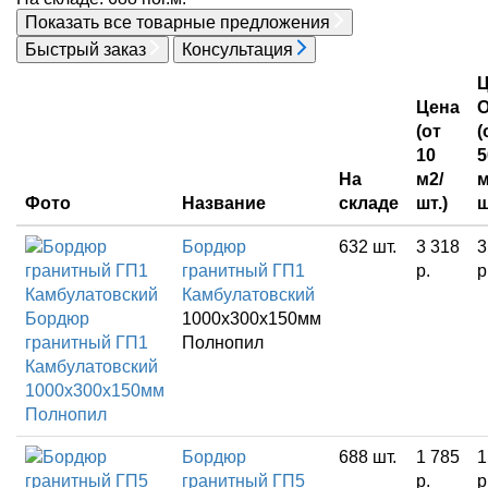
Показать все
товарные предложения
Быстрый заказ
Консультация
Ц
Цена
(от
(
10
5
На
м2/
м
Фото
Название
складе
шт.)
ш
Бордюр
632 шт.
3 318
3
гранитный ГП1
р.
р
Камбулатовский
Бордюр
1000x300x150мм
гранитный ГП1
Полнопил
Камбулатовский
1000x300x150мм
Полнопил
Бордюр
688 шт.
1 785
1
гранитный ГП5
р.
р