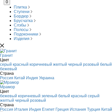
0
Плитка
Ступени
Бордюр
Брусчатка
Слэбы
Полосы
Подоконники
Изделия
Гранит
Цвет
серый
красный
коричневый
желтый
черный
розовый
белый
бежевый
Страна
Россия
Китай
Индия
Украина
Мрамор
Цвет
бежевый
коричневый
зеленый
белый
красный
серый
желтый
черный
розовый
Страна
Россия
Италия
Индия
Египет
Греция
Испания
Турция
Китай